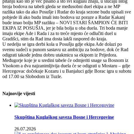
pitanju kao što je već pisano a što svi kuglaši znaju, u slučaju istog
broja bodova na tabeli gleda se međusobni duel ekipa a ne MP
razlika tako da ako Posušje i Rudar do kraja sezone budu upisali sve
pobjede ili ako budu imali isto bodova uz poraze a Rudar Kakanj
bude imao bolju MP razliku – NOVI STARI ŠAMPION ĆE BITI
EKIPA IZ POSUŠJA, jer je bila bolja u oba duela. Tri boda manje
imaju ekipe Ade i Rada i za to treće mjesto će odlučiti duel u
Gradišci, stim da Rad ima dosta lakši raspored do kraja.
U nedelju se igra derbi kola u Posušju gdje ekipa Ade dolazi po
svemu sudeći u punom sastavu uz ambiciju za bodove, dok će Rad
odigrati takođe jednu dobru utakmicu sa ekipom iz Prijedora.
Međugorje koje je u sredini tabele će odmjeriti snage sa Bosnom iz
Visokom a dva najzanimljivija duela će se odigrati u Mostaru – gdje
Hercegovac dočekuje Kozaru i u Banjaluci gdje Borac igra u subotu
od 17.00 sa Slobodom iz Tuzle.
Najnovije vijesti
Skupština Kuglaškog saveza Bosne i Hercegovine
26.07.2026