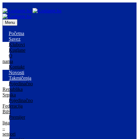
Menu
Početna
Savez
Klubovi
Kuglane
O
nama
Kontakt
Novosti
Takmičenja
Pojedinačno
Republika
Srpska
Pojedinačno
Federacija
BiH
Premijer
liga
–
seniori