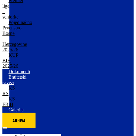
Premier
liga
–
seniorke
Pojedinačno
Prvenstvo
Bosne
i
Hercegovine
2025/26
KUP
BIH
2025/26
Dokumenti
Entitetski
savezi
KS
RS
KS
FBiH
Galerija
ARHIVA