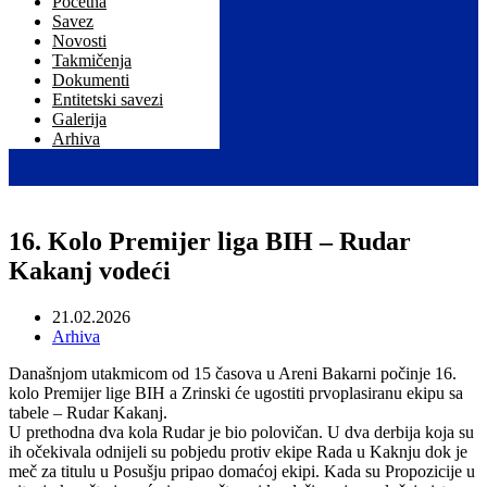
Početna
Savez
Novosti
Takmičenja
Dokumenti
Entitetski savezi
Galerija
Arhiva
16. Kolo Premijer liga BIH – Rudar
Kakanj vodeći
21.02.2026
Arhiva
Današnjom utakmicom od 15 časova u Areni Bakarni počinje 16.
kolo Premijer lige BIH a Zrinski će ugostiti prvoplasiranu ekipu sa
tabele – Rudar Kakanj.
U prethodna dva kola Rudar je bio polovičan. U dva derbija koja su
ih očekivala odnijeli su pobjedu protiv ekipe Rada u Kaknju dok je
meč za titulu u Posušju pripao domaćoj ekipi. Kada su Propozicije u