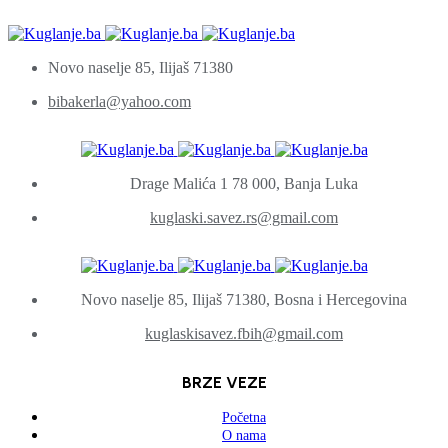
Novo naselje 85, Ilijaš 71380
bibakerla@yahoo.com
Drage Malića 1 78 000, Banja Luka
kuglaski.savez.rs@gmail.com
Novo naselje 85, Ilijaš 71380, Bosna i Hercegovina
kuglaskisavez.fbih@gmail.com
BRZE VEZE
Početna
O nama