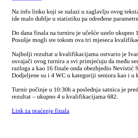
Na info linku koji se nalazi u zaglavlju ovog tekst
ide malo dublje u statistiku pa određene parametre 
Do dana finala na turniru je učešće uzelo ukupno 
Posušje mogli ste tokom ova tri mjeseca kvalifikaci
Najbolji rezultat u kvalifikacijama ostvario je Iva
osvajači ovog turnira a svi primjećuju da među seni
razloga a kao 16 finale onda obezbjedio Nevistić S
Dodjeljene su i 4 WC u kategoriji seniora kao i u k
Turnir počinje u 10:30h a poslednja satnica je pre
rezultat – ukupno 4 u kvalifikacijama 682.
Link za praćenje finala