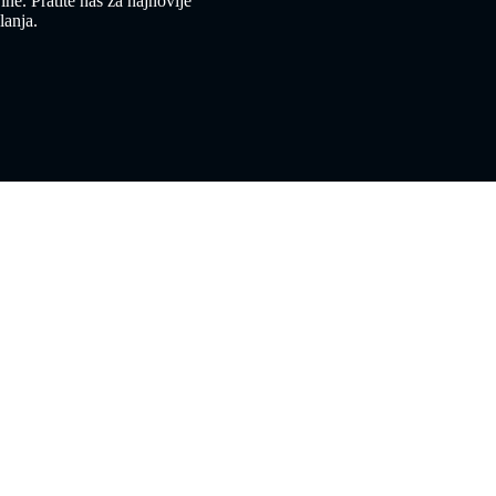
e. Pratite nas za najnovije
lanja.