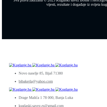
Sva prava zadržana © 2025 Kuglaški savez Bosne i Hercegovin
vijesti, rezultate i događaje iz svijeta kug
Novo naselje 85, Ilijaš 71380
bibakerla@yahoo.com
Drage Malića 1 78 000, Banja Luka
kuglaski.savez.rs@gmail.com