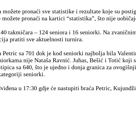
a možete pronaći sve statistike i rezultate koje su posti
možete pronaći na kartici “statistika”, što nije uobičaj
140 takmičara – 124 seniora i 16 seniorki. Na zvaničn
ja pratiti sve aktuelnosti turnira.
n Petric sa 701 dok je kod seniorki najbolja bila Valen
orkama nije Nataša Ravnić. Juhas, Bešić i Totić koji su 
tipica sa 640, što je ujedno i donja granica za ovogišnj
ategoriji seniorki.
dviđena u 17:30 gdje će nastupiti braća Petric, Kujundži