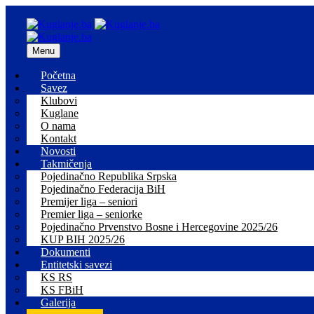
Menu
Početna
Savez
Klubovi
Kuglane
O nama
Kontakt
Novosti
Takmičenja
Pojedinačno Republika Srpska
Pojedinačno Federacija BiH
Premijer liga – seniori
Premier liga – seniorke
Pojedinačno Prvenstvo Bosne i Hercegovine 2025/26
KUP BIH 2025/26
Dokumenti
Entitetski savezi
KS RS
KS FBiH
Galerija