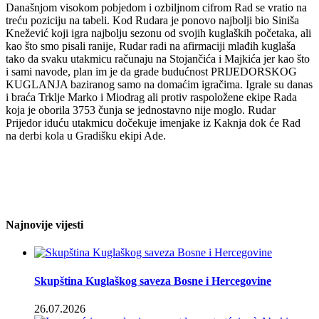
Današnjom visokom pobjedom i ozbiljnom cifrom Rad se vratio na
treću poziciju na tabeli. Kod Rudara je ponovo najbolji bio Siniša
Knežević koji igra najbolju sezonu od svojih kuglaških početaka, ali
kao što smo pisali ranije, Rudar radi na afirmaciji mlađih kuglaša
tako da svaku utakmicu računaju na Stojančića i Majkića jer kao što
i sami navode, plan im je da grade budućnost PRIJEDORSKOG
KUGLANJA baziranog samo na domaćim igračima. Igrale su danas
i braća Trklje Marko i Miodrag ali protiv raspoložene ekipe Rada
koja je oborila 3753 čunja se jednostavno nije moglo. Rudar
Prijedor iduću utakmicu dočekuje imenjake iz Kaknja dok će Rad
na derbi kola u Gradišku ekipi Ade.
Najnovije vijesti
Skupština Kuglaškog saveza Bosne i Hercegovine
26.07.2026