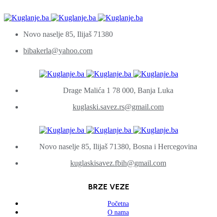
Novo naselje 85, Ilijaš 71380
bibakerla@yahoo.com
Drage Malića 1 78 000, Banja Luka
kuglaski.savez.rs@gmail.com
Novo naselje 85, Ilijaš 71380, Bosna i Hercegovina
kuglaskisavez.fbih@gmail.com
BRZE VEZE
Početna
O nama