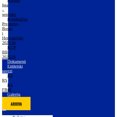
Premier
liga
–
seniorke
Pojedinačno
Prvenstvo
Bosne
i
Hercegovine
2025/26
KUP
BIH
2025/26
Dokumenti
Entitetski
savezi
KS
RS
KS
FBiH
Galerija
ARHIVA