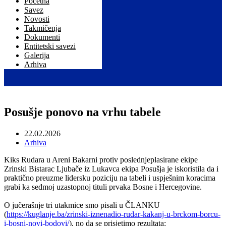
Početna
Savez
Novosti
Takmičenja
Dokumenti
Entitetski savezi
Galerija
Arhiva
Posušje ponovo na vrhu tabele
22.02.2026
Arhiva
Kiks Rudara u Areni Bakarni protiv poslednjeplasirane ekipe
Zrinski Bistarac Ljubače iz Lukavca ekipa Posušja je iskoristila da i
praktično preuzme lidersku poziciju na tabeli i uspješnim koracima
grabi ka sedmoj uzastopnoj tituli prvaka Bosne i Hercegovine.
O jučerašnje tri utakmice smo pisali u ČLANKU
(
https://kuglanje.ba/zrinski-iznenadio-rudar-kakanj-u-brckom-borcu-
i-bosni-novi-bodovi/
), no da se prisjetimo rezultata: