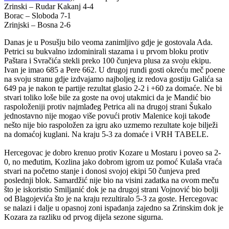
Zrinski – Rudar Kakanj 4-4
Borac – Sloboda 7-1
Zrinjski – Bosna 2-6
Danas je u Posušju bilo veoma zanimljivo gdje je gostovala Ada.
Petrici su bukvalno izdominirali stazama i u prvom bloku protiv
Paštara i Svračića stekli preko 100 čunjeva plusa za svoju ekipu.
Ivan je imao 685 a Pere 662. U drugoj rundi gosti okreću meč poene
na svoju stranu gdje izdvajamo najboljeg iz redova gostiju Galića sa
649 pa je nakon te partije rezultat glasio 2-2 i +60 za domaće. Ne bi
stvari toliko loše bile za goste na ovoj utakmici da je Mandić bio
raspoloženiji protiv najmlađeg Petrica ali na drugoj strani Šukalo
jednostavno nije mogao više povući protiv Malenice koji takođe
nešto nije bio raspoložen za igru ako uzmemo rezultate koje bilježi
na domaćoj kuglani. Na kraju 5-3 za domaće i VRH TABELE.
Hercegovac je dobro krenuo protiv Kozare u Mostaru i poveo sa 2-
0, no međutim, Kozlina jako dobrom igrom uz pomoć Kulaša vraća
stvari na početno stanje i donosi svojoj ekipi 50 čunjeva pred
poslednji blok. Samardžić nije bio na visini zadatka na ovom meču
što je iskoristio Smiljanić dok je na drugoj strani Vojnović bio bolji
od Blagojevića što je na kraju rezultiralo 5-3 za goste. Hercegovac
se nalazi i dalje u opasnoj zoni ispadanja zajedno sa Zrinskim dok je
Kozara za razliku od prvog dijela sezone sigurna.