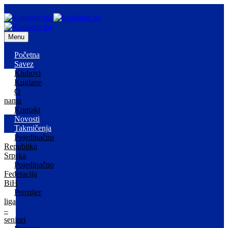
Menu
Početna
Savez
Klubovi
Kuglane
O
nama
Kontakt
Novosti
Takmičenja
Pojedinačno
Republika
Srpska
Pojedinačno
Federacija
BiH
Premijer
liga
–
seniori