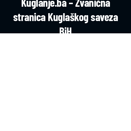
Kuglanje.ba – Zvanična
stranica Kuglaškog saveza
BiH
Sva prava zadržana © 2025 Kuglaški savez Bosne i
Hercegovine. Pratite nas za najnovije vijesti, rezultate i
događaje iz svijeta kuglanja.