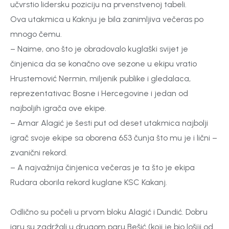
učvrstio lidersku poziciju na prvenstvenoj tabeli.
Ova utakmica u Kaknju je bila zanimljiva večeras po
mnogo čemu.
– Naime, ono što je obradovalo kuglaški svijet je
činjenica da se konačno ove sezone u ekipu vratio
Hrustemović Nermin, miljenik publike i gledalaca,
reprezentativac Bosne i Hercegovine i jedan od
najboljih igrača ove ekipe.
– Amar Alagić je šesti put od deset utakmica najbolji
igrač svoje ekipe sa oborena 653 čunja što mu je i lični –
zvanični rekord.
– A najvažnija činjenica večeras je ta što je ekipa
Rudara oborila rekord kuglane KSC Kakanj.
Odlično su počeli u prvom bloku Alagić i Dundić. Dobru
igru su zadržali u drugom paru Bešić (koji je bio lošiji od