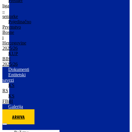
Premier
liga
–
seniorke
Pojedinačno
Prvenstvo
Bosne
i
Hercegovine
2025/26
KUP
BIH
2025/26
Dokumenti
Entitetski
savezi
KS
RS
KS
FBiH
Galerija
ARHIVA