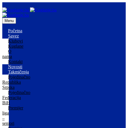
Menu
Početna
Savez
Klubovi
Kuglane
O
nama
Kontakt
Novosti
Takmičenja
Pojedinačno
Republika
Srpska
Pojedinačno
Federacija
BiH
Premijer
liga
–
seniori