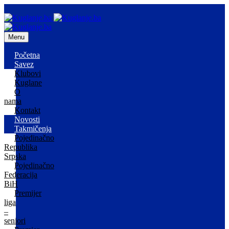
Menu
Početna
Savez
Klubovi
Kuglane
O
nama
Kontakt
Novosti
Takmičenja
Pojedinačno
Republika
Srpska
Pojedinačno
Federacija
BiH
Premijer
liga
–
seniori