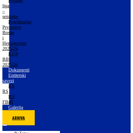
Premier
liga
–
seniorke
Pojedinačno
Prvenstvo
Bosne
i
Hercegovine
2025/26
KUP
BIH
2025/26
Dokumenti
Entitetski
savezi
KS
RS
KS
FBiH
Galerija
ARHIVA