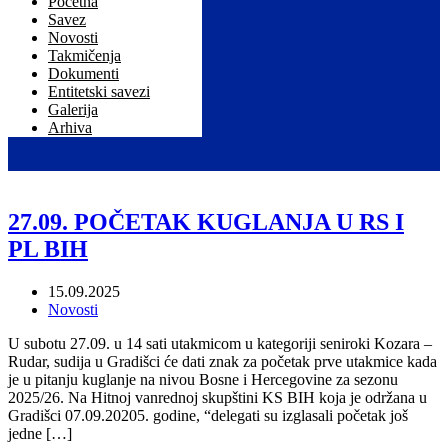
Početna
Savez
Novosti
Takmičenja
Dokumenti
Entitetski savezi
Galerija
Arhiva
27.09. POČETAK KUGLANJA U RS I
PL BIH
15.09.2025
Novosti
U subotu 27.09. u 14 sati utakmicom u kategoriji seniroki Kozara –
Rudar, sudija u Gradišci će dati znak za početak prve utakmice kada
je u pitanju kuglanje na nivou Bosne i Hercegovine za sezonu
2025/26. Na Hitnoj vanrednoj skupštini KS BIH koja je održana u
Gradišci 07.09.20205. godine, “delegati su izglasali početak još
jedne […]