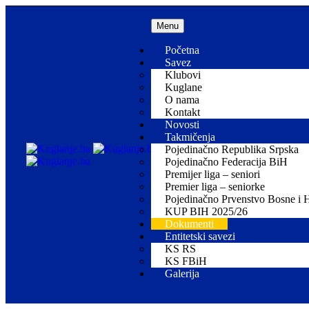
Menu
Početna
Savez
Klubovi
Kuglane
O nama
Kontakt
Novosti
Takmičenja
Pojedinačno Republika Srpska
Pojedinačno Federacija BiH
Premijer liga – seniori
Premier liga – seniorke
Pojedinačno Prvenstvo Bosne i 
KUP BIH 2025/26
Dokumenti
Entitetski savezi
KS RS
KS FBiH
Galerija