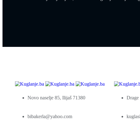
Novo naselje 85, Ilijaš 71380
Drage 
bibakerla@yahoo.com
kuglas