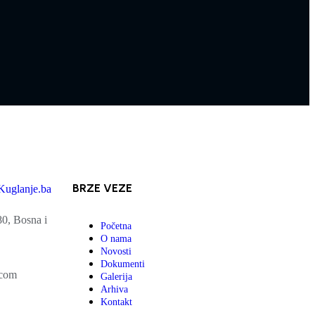
BRZE VEZE
80, Bosna i
Početna
O nama
Novosti
Dokumenti
.com
Galerija
Arhiva
Kontakt