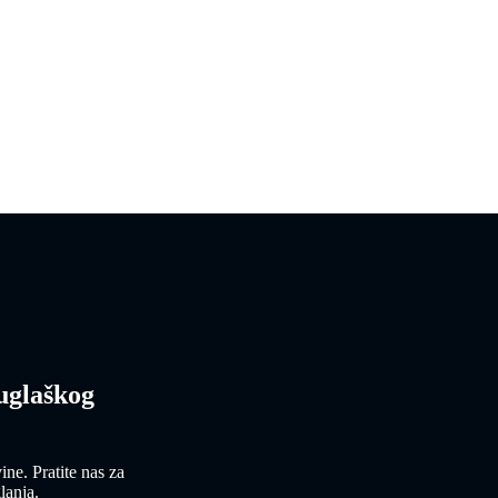
uglaškog
e. Pratite nas za
lanja.