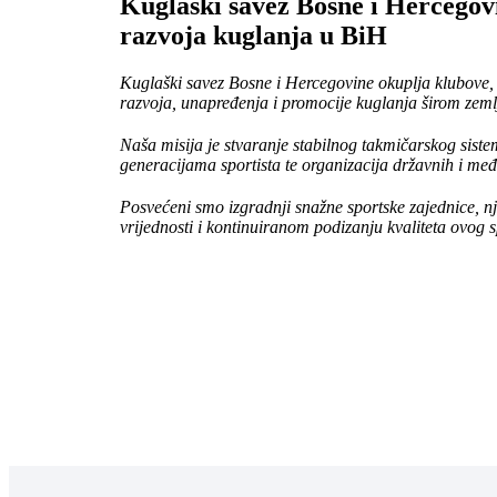
Kuglaški savez Bosne i Hercegov
razvoja kuglanja u BiH
Kuglaški savez Bosne i Hercegovine okuplja klubove, sp
razvoja, unapređenja i promocije kuglanja širom zeml
Naša misija je stvaranje stabilnog takmičarskog sist
generacijama sportista te organizacija državnih i me
Posvećeni smo izgradnji snažne sportske zajednice, n
vrijednosti i kontinuiranom podizanju kvaliteta ovog 