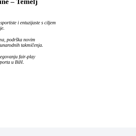
ine – Temelj
ortiste i entuzijaste s ciljem
je.
ema, podrška novim
đunarodnih takmičenja.
jegovanju fair-play
sporta u BiH.