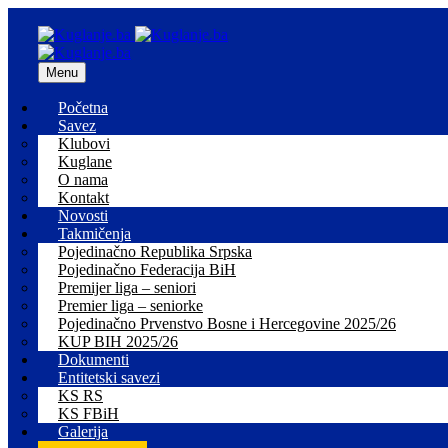
Menu
Početna
Savez
Klubovi
Kuglane
O nama
Kontakt
Novosti
Takmičenja
Pojedinačno Republika Srpska
Pojedinačno Federacija BiH
Premijer liga – seniori
Premier liga – seniorke
Pojedinačno Prvenstvo Bosne i Hercegovine 2025/26
KUP BIH 2025/26
Dokumenti
Entitetski savezi
KS RS
KS FBiH
Galerija