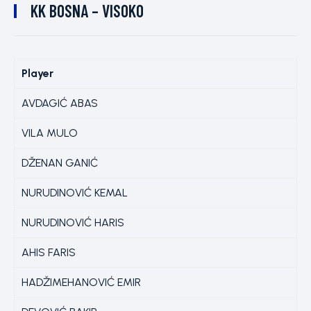
KK BOSNA – VISOKO
Player
AVDAGIĆ ABAS
VILA MULO
DŽENAN GANIĆ
NURUDINOVIĆ KEMAL
NURUDINOVIĆ HARIS
AHIS FARIS
HADŽIMEHANOVIĆ EMIR