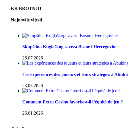
KK BROTNJO
Najnovije vijesti
Skupština Kuglaškog saveza Bosne i Hercegovine
26.07.2026
Les expériences des joueurs et leurs stratégies à Abuk
23.03.2026
Comment Extra Casino favorise-t-il l’équité de jeu ?
26.01.2026