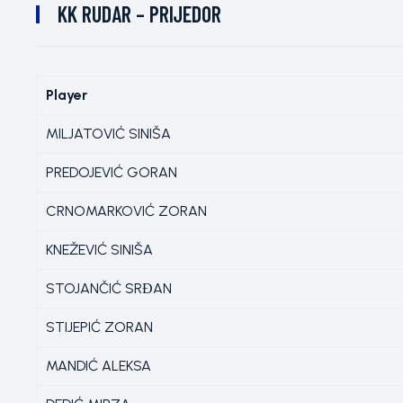
KK RUDAR – PRIJEDOR
Player
MILJATOVIĆ SINIŠA
PREDOJEVIĆ GORAN
CRNOMARKOVIĆ ZORAN
KNEŽEVIĆ SINIŠA
STOJANČIĆ SRĐAN
STIJEPIĆ ZORAN
MANDIĆ ALEKSA