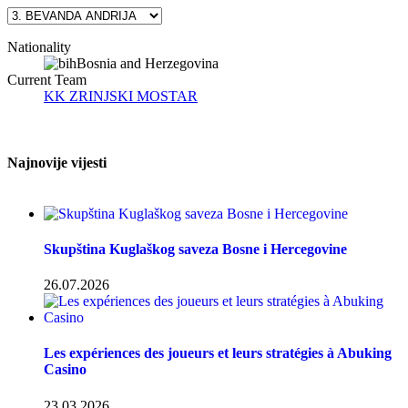
Nationality
Bosnia and Herzegovina
Current Team
KK ZRINJSKI MOSTAR
Najnovije vijesti
Skupština Kuglaškog saveza Bosne i Hercegovine
26.07.2026
Les expériences des joueurs et leurs stratégies à Abuking
Casino
23.03.2026