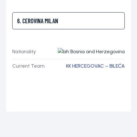
Nationality
Bosnia and Herzegovina
Current Team
KK HERCEGOVAC – BILEĆA