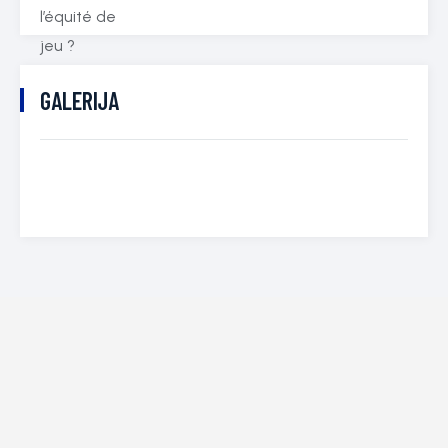
GALERIJA