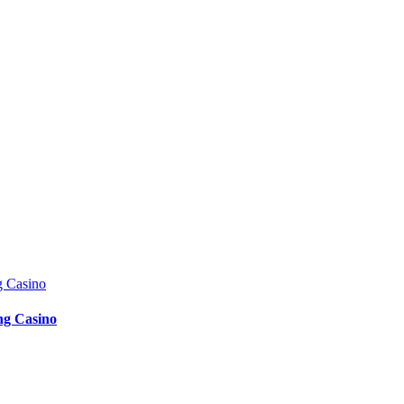
ing Casino