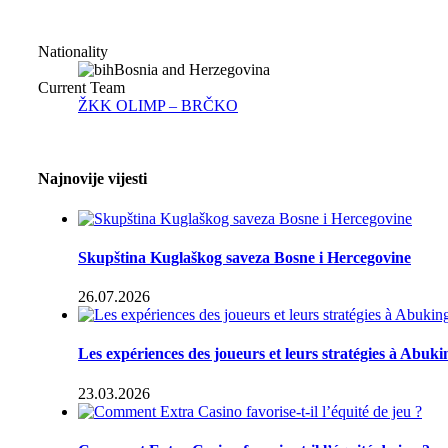
Nationality
Bosnia and Herzegovina
Current Team
ŽKK OLIMP – BRČKO
Najnovije vijesti
Skupština Kuglaškog saveza Bosne i Hercegovine
26.07.2026
Les expériences des joueurs et leurs stratégies à Abuk
23.03.2026