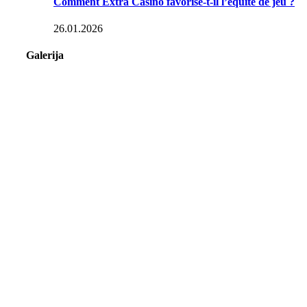
Comment Extra Casino favorise-t-il l’équité de jeu ?
26.01.2026
Galerija