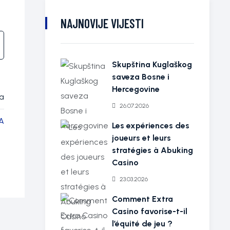
NAJNOVIJE VIJESTI
Skupština Kuglaškog
saveza Bosne i
Hercegovine
a
26.07.2026
A
Les expériences des
joueurs et leurs
stratégies à Abuking
Casino
23.03.2026
Comment Extra
Casino favorise-t-il
l’équité de jeu ?