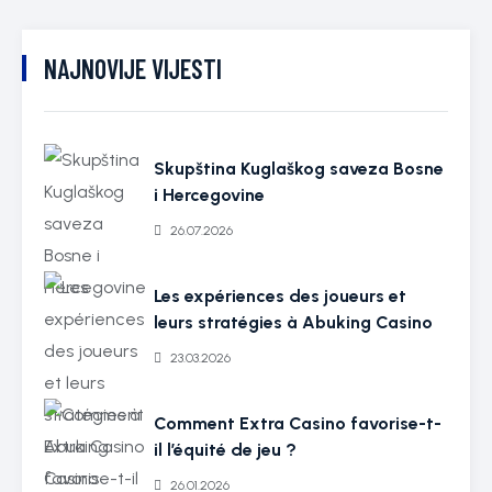
NAJNOVIJE VIJESTI
Skupština Kuglaškog saveza Bosne
i Hercegovine
26.07.2026
Les expériences des joueurs et
leurs stratégies à Abuking Casino
23.03.2026
Comment Extra Casino favorise-t-
il l’équité de jeu ?
26.01.2026