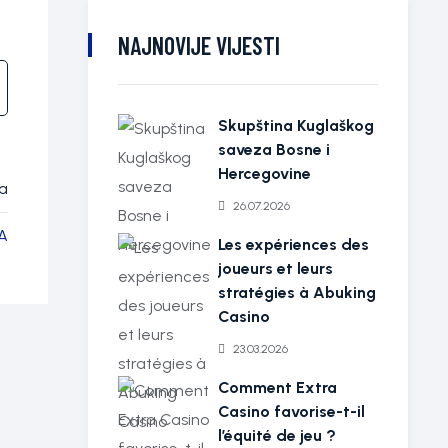
NAJNOVIJE VIJESTI
Skupština Kuglaškog
saveza Bosne i
Hercegovine
a
26.07.2026
A
Les expériences des
joueurs et leurs
stratégies à Abuking
Casino
23.03.2026
Comment Extra
Casino favorise-t-il
l’équité de jeu ?