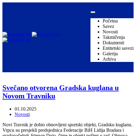
Početna
Savez
Novosti
Takmičenja
Dokumenti
Entitetski savezi
Galerija
Arhiva
Svečano otvorena Gradska kuglana u
Novom Travniku
01.10.2025
Novosti
Novi Travnik je dobio obnovljeni sportski objekt, Gradsku kuglanu.
Vrpcu su presjekli predsjednica Federacije BiH Lidija Bradara i
gradonačelnik Stjepan Dujo, čime je objekt pušten u rad. Obnova