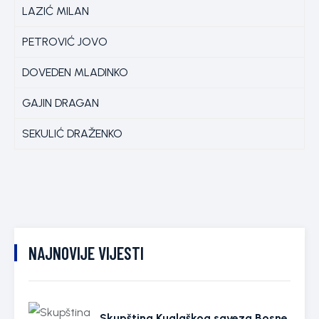
LAZIĆ MILAN
PETROVIĆ JOVO
DOVEDEN MLADINKO
GAJIN DRAGAN
SEKULIĆ DRAŽENKO
NAJNOVIJE VIJESTI
Skupština Kuglaškog saveza Bosne