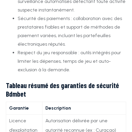
surveillance automatisés détectant toute activité
suspecte instantanément.
Sécurité des paiements : collaboration avec des
prestataires fiables et support de méthodes de
paiement variées, incluant les portefeuilles
électroniques réputés.
Respect du jeu responsable : outils intégrés pour
limiter les dépenses, temps de jeu et auto-
exclusion à la demande.
Tableau résumé des garanties de sécurité
Bdmbet
Garantie
Description
Licence
Autorisation délivrée par une
d’exploitation
autorité reconnue (ex : Curaçao)