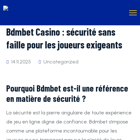
Bdmbet Casino : sécurité sans
faille pour les joueurs exigeants
14.11.2025
Uncategorized
Pourquoi Bdmbet est-il une référence
en matière de sécurité ?
La sécurité est la pierre angulaire de toute expérience
de jeu en ligne digne de confiance. Bdmbet s’impose
comme une plateforme incontournable pour les
joueurs qui ne transigent pas sur la sûreté de leurs