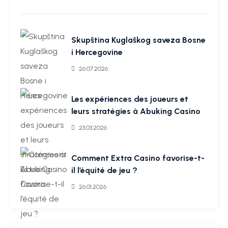
Skupština Kuglaškog saveza Bosne
i Hercegovine
26.07.2026
Les expériences des joueurs et
leurs stratégies à Abuking Casino
23.03.2026
Comment Extra Casino favorise-t-
il l’équité de jeu ?
26.01.2026