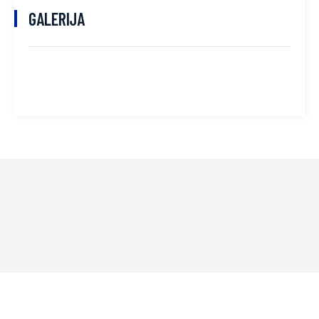
GALERIJA