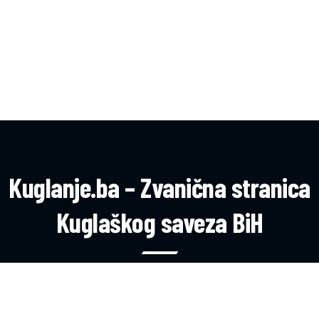
Kuglanje.ba – Zvanična stranica
Kuglaškog saveza BiH
Sva prava zadržana © 2025 Kuglaški savez Bosne i
Hercegovine. Pratite nas za najnovije vijesti, rezultate i