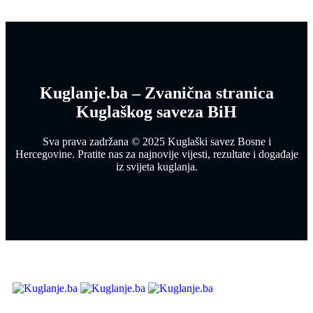
Kuglanje.ba – Zvanična stranica
Kuglaškog saveza BiH
Sva prava zadržana © 2025 Kuglaški savez Bosne i
Hercegovine. Pratite nas za najnovije vijesti, rezultate i događaje
iz svijeta kuglanja.