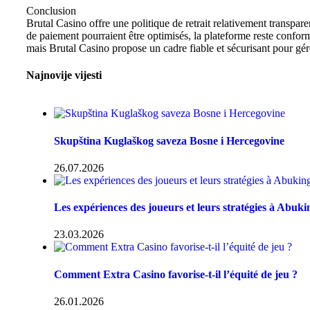
Conclusion
Brutal Casino offre une politique de retrait relativement transparen
de paiement pourraient être optimisés, la plateforme reste confo
mais Brutal Casino propose un cadre fiable et sécurisant pour gér
Najnovije vijesti
Skupština Kuglaškog saveza Bosne i Hercegovine
26.07.2026
Les expériences des joueurs et leurs stratégies à Abuk
23.03.2026
Comment Extra Casino favorise-t-il l’équité de jeu ?
26.01.2026