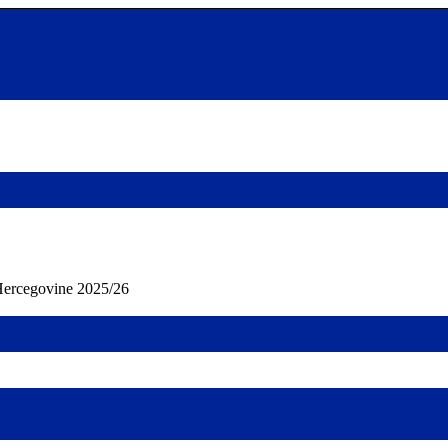
Hercegovine 2025/26