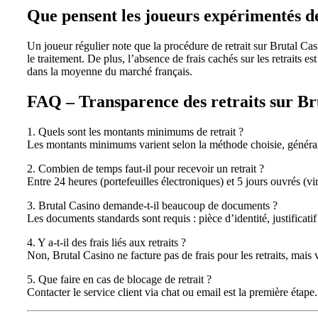
Que pensent les joueurs expérimentés de
Un joueur régulier note que la procédure de retrait sur Brutal Cas
le traitement. De plus, l’absence de frais cachés sur les retraits e
dans la moyenne du marché français.
FAQ – Transparence des retraits sur Br
1. Quels sont les montants minimums de retrait ?
Les montants minimums varient selon la méthode choisie, générale
2. Combien de temps faut-il pour recevoir un retrait ?
Entre 24 heures (portefeuilles électroniques) et 5 jours ouvrés (vi
3. Brutal Casino demande-t-il beaucoup de documents ?
Les documents standards sont requis : pièce d’identité, justificati
4. Y a-t-il des frais liés aux retraits ?
Non, Brutal Casino ne facture pas de frais pour les retraits, mais 
5. Que faire en cas de blocage de retrait ?
Contacter le service client via chat ou email est la première étap