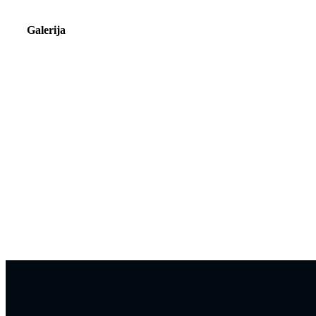
Galerija