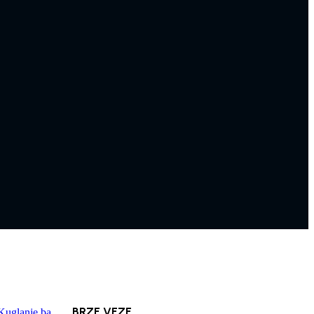
BRZE VEZE