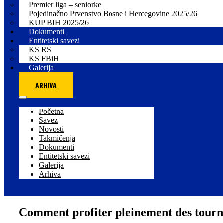
Premier liga – seniorke
Pojedinačno Prvenstvo Bosne i Hercegovine 2025/26
KUP BIH 2025/26
Dokumenti
Entitetski savezi
KS RS
KS FBiH
Galerija
ARHIVA
Početna
Savez
Novosti
Takmičenja
Dokumenti
Entitetski savezi
Galerija
Arhiva
Comment profiter pleinement des tourn