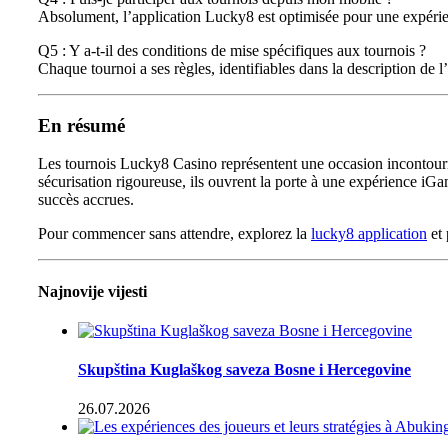
Absolument, l’application Lucky8 est optimisée pour une expérien
Q5 : Y a-t-il des conditions de mise spécifiques aux tournois ?
Chaque tournoi a ses règles, identifiables dans la description de l
En résumé
Les tournois Lucky8 Casino représentent une occasion incontourna
sécurisation rigoureuse, ils ouvrent la porte à une expérience iG
succès accrues.
Pour commencer sans attendre, explorez la
lucky8 application
et 
Najnovije vijesti
Skupština Kuglaškog saveza Bosne i Hercegovine
26.07.2026