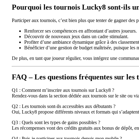
Pourquoi les tournois Lucky8 sont-ils un
Participer aux tournois, c’est bien plus que tenter de gagner des p
Renforcer ses compétences en affrontant d’autres joueurs.
Découvrir de nouveaux jeux dans un cadre stimulant.
Profiter d’une ambiance dynamique grâce à des classements
Bénéficier d’une gestion de budget maîtrisée, puisque les m
De plus, en tant que joueur régulier, vous intégrez une communauté
FAQ – Les questions fréquentes sur les
Q1 : Comment m’inscrire aux tournois sur Lucky8 ?
Rendez-vous dans la section dédiée aux tournois sur le site ou via
Q2 : Les tournois sont-ils accessibles aux débutants ?
Oui, Lucky8 propose différents niveaux et formats qui s’adapten
Q3 : Quels sont les types de gains possibles ?
Les récompenses vont des crédits gratuits aux bonus de dépôt, en 
Q4 : Puis-je participer aux tournois depuis mon mobile ?