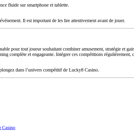
ce fluide sur smartphone et tablette.
’événement. Il est important de les lire attentivement avant de jouer.
ble pour tout joueur souhaitant combiner amusement, stratégie et gains.
aming complète et engageante. Intégrer ces compétitions régulièrement, c
plongez dans l’univers compétitif de Lucky8 Casino.