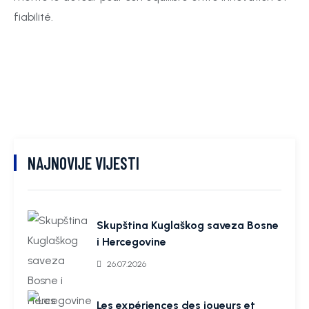
fiabilité.
NAJNOVIJE VIJESTI
Skupština Kuglaškog saveza Bosne
i Hercegovine
26.07.2026
Les expériences des joueurs et