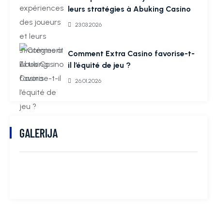
leurs stratégies à Abuking Casino
23.03.2026
Comment Extra Casino favorise-t-
il l’équité de jeu ?
26.01.2026
GALERIJA