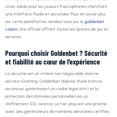
choix solide pour les joueurs francophones cherchant
une interface fluide et sécurisée. Pour en savoir plus
sur cette plateforme, rendez-vous sur le
goldenbet
casino
, site officiel offrant toutes les options de jeu et
services.
Pourquoi choisir Goldenbet ? Sécurité
et fiabilité au cœur de l’expérience
La sécurité est un critère non négociable dans le
secteur iGaming. Goldenbet dispose d’une licence
reconnue, garantissant un cadre légal strict et la
protection des données personnelles via un
chiffrement SSL avancé. Le fair-play est une priorité,
avec des générateurs de nombres aléatoires certifiés