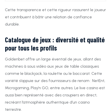
Cette transparence et cette rigueur rassurent le joueur
et contribuent à bâtir une relation de confiance
durable.
Catalogue de jeux : diversité et qualité
pour tous les profils
Goldenbet offre un large éventail de jeux, allant des
machines à sous vidéo aux jeux de table classiques
comme le blackjack, la roulette ou le baccarat. Cette
variété s’appuie sur des fournisseurs de renom : NetEnt,
Microgaming, Play’n GO, entre autres. Le live casino est
aussi bien représenté avec des croupiers en direct,
recréant l’atmosphère authentique d’un casino
terrestre.