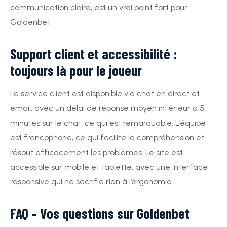
communication claire, est un vrai point fort pour
Goldenbet.
Support client et accessibilité :
toujours là pour le joueur
Le service client est disponible via chat en direct et
email, avec un délai de réponse moyen inférieur à 5
minutes sur le chat, ce qui est remarquable. L’équipe
est francophone, ce qui facilite la compréhension et
résout efficacement les problèmes. Le site est
accessible sur mobile et tablette, avec une interface
responsive qui ne sacrifie rien à l’ergonomie.
FAQ – Vos questions sur Goldenbet