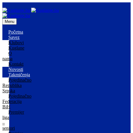
Menu
Početna
Savez
Klubovi
Kuglane
O
nama
Kontakt
Novosti
Takmičenja
Pojedinačno
Republika
Srpska
Pojedinačno
Federacija
BiH
Premijer
liga
–
seniori