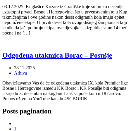
03.12.2025. Kuglašice Kozare iz Gradiške koje su preko decenije
uzastopni prvaci Bosne i Hercegovine, što u prvenstvenim to u Kup
takmičenjima i ove godine nakon deset odigranih kola imaju epitet
neporažene ekipe. U prvih deset kola ovogodišnjeg šampionata koji
je nikada jači po broju ekipa, ove djevojke su izgubile samo 14 meč
poena i na […]
Odgođena utakmica Borac – Posušje
28.11.2025
Arhiva
Obavještavamo Vas da će odgođena utakmica IX. kola Premijer lige
Bosne i Hercegovine između KK Borac i KK Posušje biti odigrana
u srijedu 3. decembra na kuglani Lauš sa početkom u 18 časova.
Prenos uživo na YouTube kanalu #SCBORIK.
Posts pagination
1