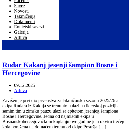
Početna
Savez
Novosti
Takmičenja
Dokumenti
Entitetski savezi
Galerija
Arhiva
Rudar Kakanj jesenji šampion Bosne i
Hercegovine
09.12.2025
Arhiva
Završen je prvi dio prvenstva za takmičarsku sezonu 2025/26 a
ekipa Rudara iz Kaknja se trenunto nalazi na liderskoj poziciji a
samim tim u zimsku pauzu ulazi sa epitetom jesenjeg šampiona
Bosne i Hercegovine. Jedna od najmlađih ekipa u
Bosnanskohercegovačkom kuglanju ove godine je u okviru trećeg
kola poražena na domaćem terenu od ekipe Posušja […]