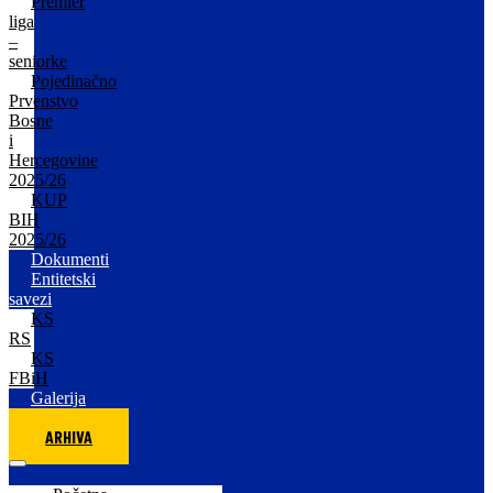
Premier
liga
–
seniorke
Pojedinačno
Prvenstvo
Bosne
i
Hercegovine
2025/26
KUP
BIH
2025/26
Dokumenti
Entitetski
savezi
KS
RS
KS
FBiH
Galerija
ARHIVA