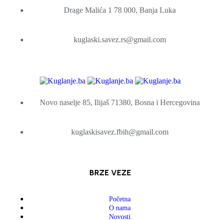
Drage Malića 1 78 000, Banja Luka
kuglaski.savez.rs@gmail.com
Novo naselje 85, Ilijaš 71380, Bosna i Hercegovina
kuglaskisavez.fbih@gmail.com
BRZE VEZE
Početna
O nama
Novosti