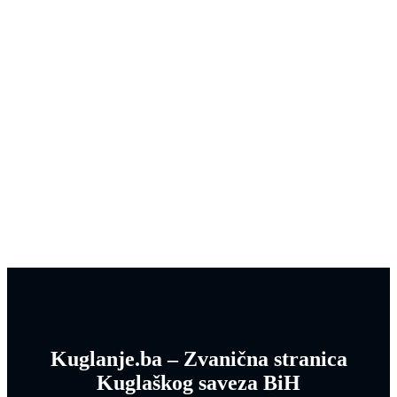
Kuglanje.ba – Zvanična stranica
Kuglaškog saveza BiH