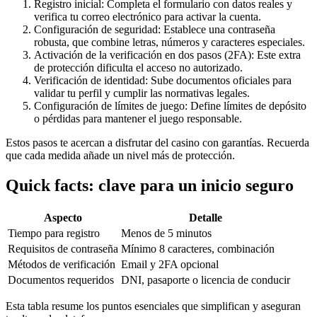
Registro inicial: Completa el formulario con datos reales y
verifica tu correo electrónico para activar la cuenta.
Configuración de seguridad: Establece una contraseña
robusta, que combine letras, números y caracteres especiales.
Activación de la verificación en dos pasos (2FA): Este extra
de protección dificulta el acceso no autorizado.
Verificación de identidad: Sube documentos oficiales para
validar tu perfil y cumplir las normativas legales.
Configuración de límites de juego: Define límites de depósito
o pérdidas para mantener el juego responsable.
Estos pasos te acercan a disfrutar del casino con garantías. Recuerda
que cada medida añade un nivel más de protección.
Quick facts: clave para un inicio seguro
Aspecto
Detalle
Tiempo para registro
Menos de 5 minutos
Requisitos de contraseña
Mínimo 8 caracteres, combinación
Métodos de verificación
Email y 2FA opcional
Documentos requeridos
DNI, pasaporte o licencia de conducir
Esta tabla resume los puntos esenciales que simplifican y aseguran