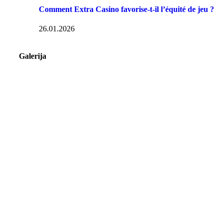
Comment Extra Casino favorise-t-il l’équité de jeu ?
26.01.2026
Galerija