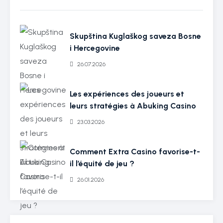
Skupština Kuglaškog saveza Bosne
i Hercegovine
26.07.2026
Les expériences des joueurs et
leurs stratégies à Abuking Casino
23.03.2026
Comment Extra Casino favorise-t-
il l’équité de jeu ?
26.01.2026