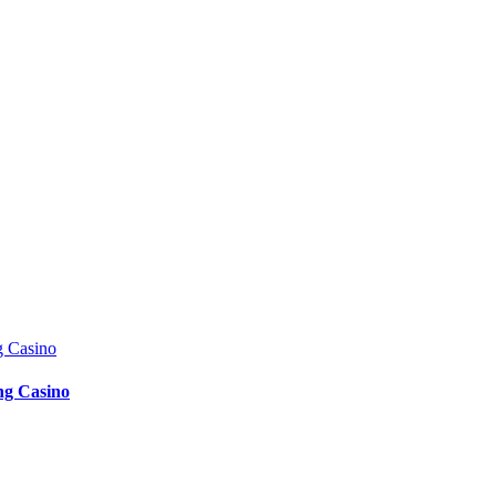
ing Casino