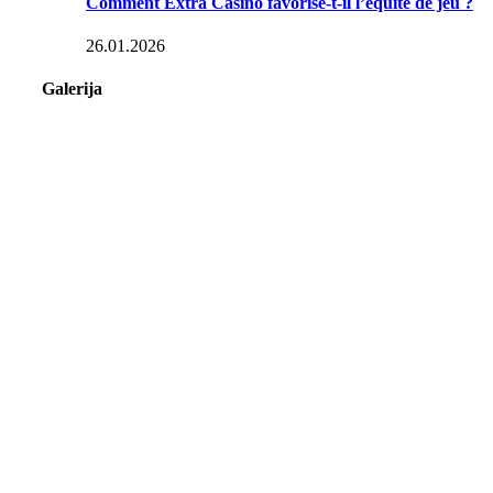
Comment Extra Casino favorise-t-il l’équité de jeu ?
26.01.2026
Galerija