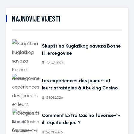
NAJNOVIJE VIJESTI
Skupština Kuglaškog saveza Bosne
i Hercegovine
26.07.2026
Les expériences des joueurs et
leurs stratégies à Abuking Casino
23.03.2026
Comment Extra Casino favorise-t-
il l’équité de jeu ?
26.01.2026