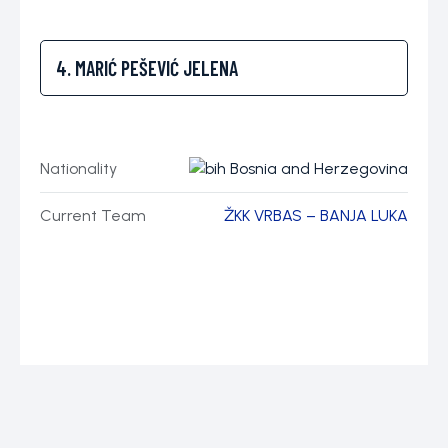
Nationality
Bosnia and Herzegovina
Current Team
ŽKK VRBAS – BANJA LUKA