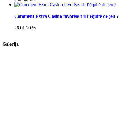
Comment Extra Casino favorise-t-il l’équité de jeu ?
26.01.2026
Galerija