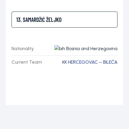
Nationality
Bosnia and Herzegovina
Current Team
KK HERCEGOVAC – BILEĆA