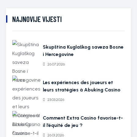
NAJNOVIJE VIJESTI
Skupština Kuglaškog saveza Bosne
i Hercegovine
26.07.2026
Les expériences des joueurs et
leurs stratégies à Abuking Casino
23.03.2026
Comment Extra Casino favorise-t-
il l’équité de jeu ?
26.01.2026