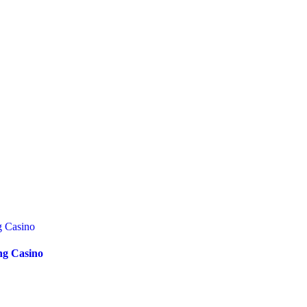
ing Casino