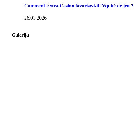
Comment Extra Casino favorise-t-il l’équité de jeu ?
26.01.2026
Galerija