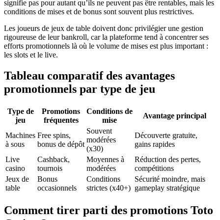
signifie pas pour autant qu’ils ne peuvent pas être rentables, mais les
conditions de mises et de bonus sont souvent plus restrictives.
Les joueurs de jeux de table doivent donc privilégier une gestion
rigoureuse de leur bankroll, car la plateforme tend à concentrer ses
efforts promotionnels là où le volume de mises est plus important :
les slots et le live.
Tableau comparatif des avantages
promotionnels par type de jeu
Type de
Promotions
Conditions de
Avantage principal
jeu
fréquentes
mise
Souvent
Machines
Free spins,
Découverte gratuite,
modérées
à sous
bonus de dépôt
gains rapides
(x30)
Live
Cashback,
Moyennes à
Réduction des pertes,
casino
tournois
modérées
compétitions
Jeux de
Bonus
Conditions
Sécurité moindre, mais
table
occasionnels
strictes (x40+)
gameplay stratégique
Comment tirer parti des promotions Toto