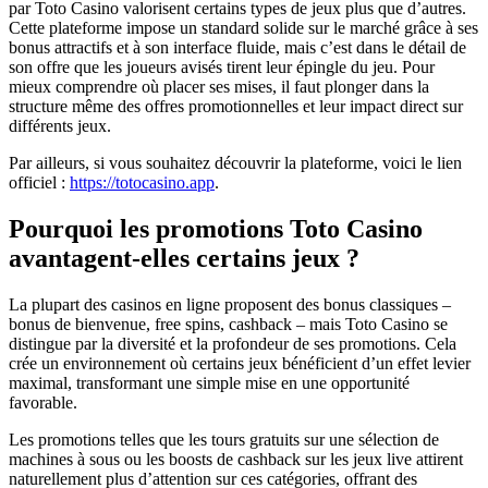
par Toto Casino valorisent certains types de jeux plus que d’autres.
Cette plateforme impose un standard solide sur le marché grâce à ses
bonus attractifs et à son interface fluide, mais c’est dans le détail de
son offre que les joueurs avisés tirent leur épingle du jeu. Pour
mieux comprendre où placer ses mises, il faut plonger dans la
structure même des offres promotionnelles et leur impact direct sur
différents jeux.
Par ailleurs, si vous souhaitez découvrir la plateforme, voici le lien
officiel :
https://totocasino.app
.
Pourquoi les promotions Toto Casino
avantagent-elles certains jeux ?
La plupart des casinos en ligne proposent des bonus classiques –
bonus de bienvenue, free spins, cashback – mais Toto Casino se
distingue par la diversité et la profondeur de ses promotions. Cela
crée un environnement où certains jeux bénéficient d’un effet levier
maximal, transformant une simple mise en une opportunité
favorable.
Les promotions telles que les tours gratuits sur une sélection de
machines à sous ou les boosts de cashback sur les jeux live attirent
naturellement plus d’attention sur ces catégories, offrant des