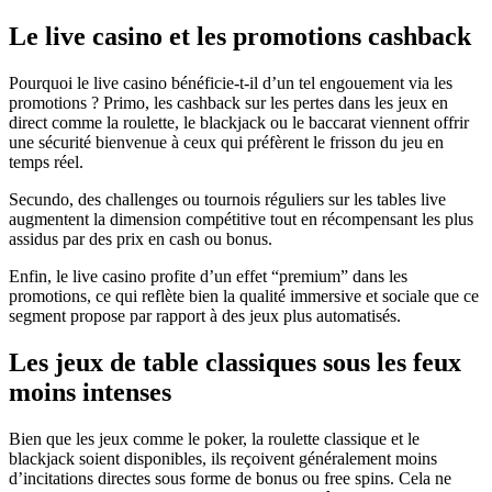
Le live casino et les promotions cashback
Pourquoi le live casino bénéficie-t-il d’un tel engouement via les
promotions ? Primo, les cashback sur les pertes dans les jeux en
direct comme la roulette, le blackjack ou le baccarat viennent offrir
une sécurité bienvenue à ceux qui préfèrent le frisson du jeu en
temps réel.
Secundo, des challenges ou tournois réguliers sur les tables live
augmentent la dimension compétitive tout en récompensant les plus
assidus par des prix en cash ou bonus.
Enfin, le live casino profite d’un effet “premium” dans les
promotions, ce qui reflète bien la qualité immersive et sociale que ce
segment propose par rapport à des jeux plus automatisés.
Les jeux de table classiques sous les feux
moins intenses
Bien que les jeux comme le poker, la roulette classique et le
blackjack soient disponibles, ils reçoivent généralement moins
d’incitations directes sous forme de bonus ou free spins. Cela ne