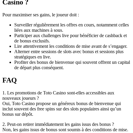
Casino ?
Pour maximiser ses gains, le joueur doit :
Surveiller régulièrement les offres en cours, notamment celles
liées aux machines à sous.
Participer aux challenges live pour bénéficier de cashback et
de bonus exclusifs.
Lire attentivement les conditions de mise avant de s’engager.
Alterner entre sessions de slots avec bonus et sessions plus
stratégiques en live.
Profiter des bonus de bienvenue qui souvent offrent un capital
de départ plus conséquent.
FAQ
1. Les promotions de Toto Casino sont-elles accessibles aux
nouveaux joueurs ?
Oui, Toto Casino propose un généreux bonus de bienvenue qui
inclut souvent des free spins sur des slots populaires ainsi qu’un
bonus sur dépôt.
2. Peut-on retirer immédiatement les gains issus des bonus ?
Non, les gains issus de bonus sont soumis à des conditions de mise.