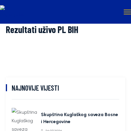
Rezultati uživo PL BIH
NAJNOVIJE VIJESTI
Skupština Kuglaškog saveza Bosne
i Hercegovine
26.07.2026