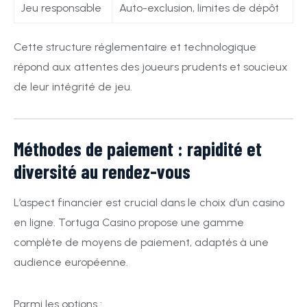
Jeu responsable
Auto-exclusion, limites de dépôt
Cette structure réglementaire et technologique
répond aux attentes des joueurs prudents et soucieux
de leur intégrité de jeu.
Méthodes de paiement : rapidité et
diversité au rendez-vous
L’aspect financier est crucial dans le choix d’un casino
en ligne. Tortuga Casino propose une gamme
complète de moyens de paiement, adaptés à une
audience européenne.
Parmi les options :