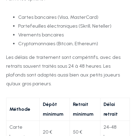
Cartes bancaires (Visa, MasterCard)
Portefeuilles électroniques (Skrill, Neteller)
Virements bancaires
Cryptomonnaies (Bitcoin, Ethereum)
Les délais de traitement sont compétitifs, avec des
retraits souvent traités sous 24 à 48 heures. Les
plafonds sont adaptés aussi bien aux petits joueurs
qu’aux gros parieurs.
Dépôt
Retrait
Délai
Méthode
minimum
minimum
retrait
Carte
24-48
20 €
50 €