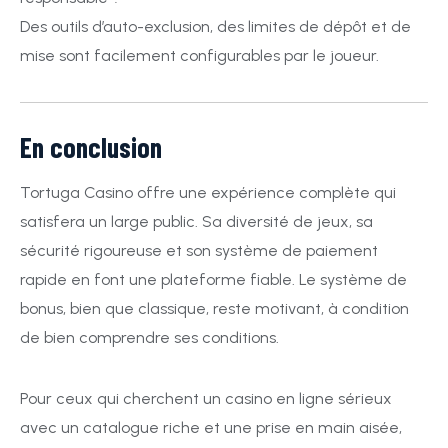
Des outils d’auto-exclusion, des limites de dépôt et de
mise sont facilement configurables par le joueur.
En conclusion
Tortuga Casino offre une expérience complète qui
satisfera un large public. Sa diversité de jeux, sa
sécurité rigoureuse et son système de paiement
rapide en font une plateforme fiable. Le système de
bonus, bien que classique, reste motivant, à condition
de bien comprendre ses conditions.
Pour ceux qui cherchent un casino en ligne sérieux
avec un catalogue riche et une prise en main aisée,