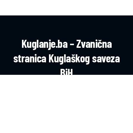
Kuglanje.ba – Zvanična
stranica Kuglaškog saveza
BiH
Sva prava zadržana © 2025 Kuglaški savez Bosne i
Hercegovine. Pratite nas za najnovije vijesti, rezultate i
događaje iz svijeta kuglanja.