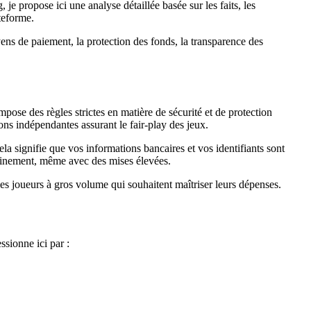
e propose ici une analyse détaillée basée sur les faits, les
ateforme.
yens de paiement, la protection des fonds, la transparence des
pose des règles strictes en matière de sécurité et de protection
ons indépendantes assurant le fair-play des jeux.
la signifie que vos informations bancaires et vos identifiants sont
ereinement, même avec des mises élevées.
les joueurs à gros volume qui souhaitent maîtriser leurs dépenses.
ssionne ici par :