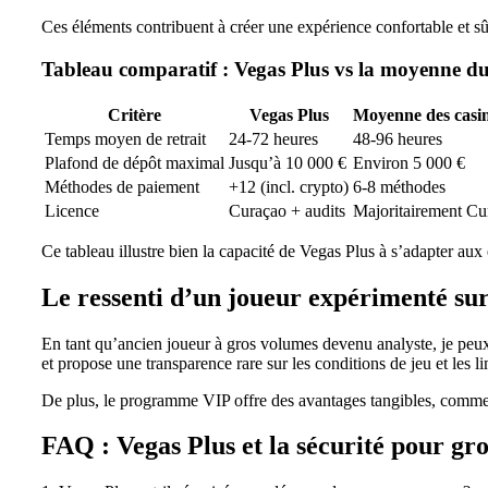
Ces éléments contribuent à créer une expérience confortable et s
Tableau comparatif : Vegas Plus vs la moyenne d
Critère
Vegas Plus
Moyenne des casin
Temps moyen de retrait
24-72 heures
48-96 heures
Plafond de dépôt maximal
Jusqu’à 10 000 €
Environ 5 000 €
Méthodes de paiement
+12 (incl. crypto)
6-8 méthodes
Licence
Curaçao + audits
Majoritairement Cu
Ce tableau illustre bien la capacité de Vegas Plus à s’adapter au
Le ressenti d’un joueur expérimenté su
En tant qu’ancien joueur à gros volumes devenu analyste, je peux 
et propose une transparence rare sur les conditions de jeu et les 
De plus, le programme VIP offre des avantages tangibles, comme de
FAQ : Vegas Plus et la sécurité pour gr