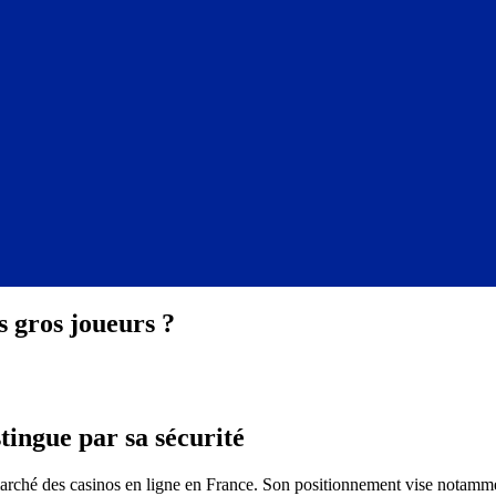
s gros joueurs ?
stingue par sa sécurité
rché des casinos en ligne en France. Son positionnement vise notammen