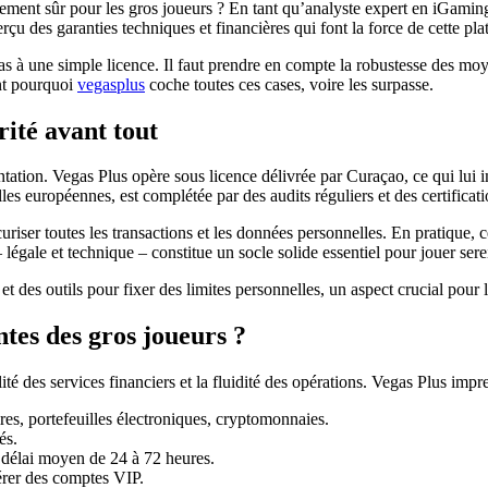
ment sûr pour les gros joueurs ? En tant qu’analyste expert en iGaming, j
erçu des garanties techniques et financières qui font la force de cette pl
 pas à une simple licence. Il faut prendre en compte la robustesse des mo
ant pourquoi
vegasplus
coche toutes ces cases, voire les surpasse.
rité avant tout
ntation. Vegas Plus opère sous licence délivrée par Curaçao, ce qui lui im
les européennes, est complétée par des audits réguliers et des certificati
riser toutes les transactions et les données personnelles. En pratique, ce
 – légale et technique – constitue un socle solide essentiel pour jouer s
 des outils pour fixer des limites personnelles, un aspect crucial pour 
tes des gros joueurs ?
lité des services financiers et la fluidité des opérations. Vegas Plus impre
res, portefeuilles électroniques, cryptomonnaies.
és.
 délai moyen de 24 à 72 heures.
gérer des comptes VIP.