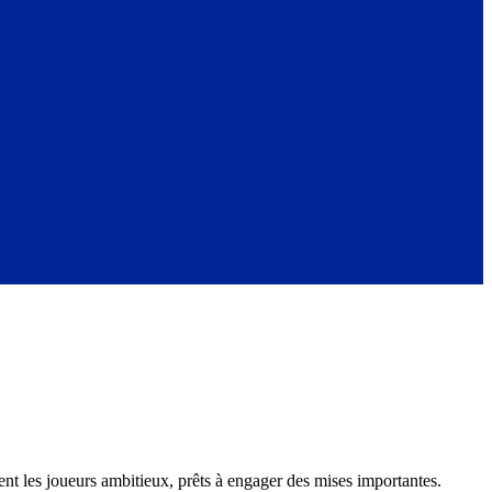
t les joueurs ambitieux, prêts à engager des mises importantes.