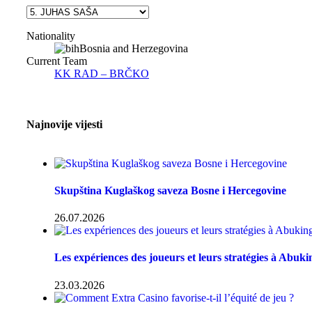
Nationality
Bosnia and Herzegovina
Current Team
KK RAD – BRČKO
Najnovije vijesti
Skupština Kuglaškog saveza Bosne i Hercegovine
26.07.2026
Les expériences des joueurs et leurs stratégies à Abuk
23.03.2026