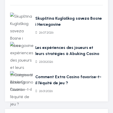
Skupština Kuglaškog saveza Bosne
i Hercegovine
26.07.2026
Les expériences des joueurs et
leurs stratégies à Abuking Casino
23.03.2026
Comment Extra Casino favorise-t-
il l’équité de jeu ?
26.01.2026