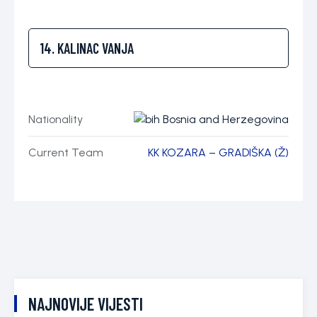
Nationality
Bosnia and Herzegovina
Current Team
KK KOZARA – GRADIŠKA (Ž)
NAJNOVIJE VIJESTI