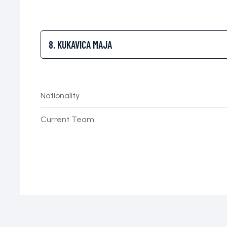
Nationality
Current Team