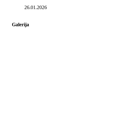
26.01.2026
Galerija