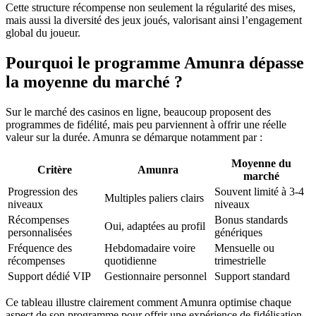
Cette structure récompense non seulement la régularité des mises,
mais aussi la diversité des jeux joués, valorisant ainsi l’engagement
global du joueur.
Pourquoi le programme Amunra dépasse
la moyenne du marché ?
Sur le marché des casinos en ligne, beaucoup proposent des
programmes de fidélité, mais peu parviennent à offrir une réelle
valeur sur la durée. Amunra se démarque notamment par :
Moyenne du
Critère
Amunra
marché
Progression des
Souvent limité à 3-4
Multiples paliers clairs
niveaux
niveaux
Récompenses
Bonus standards
Oui, adaptées au profil
personnalisées
génériques
Fréquence des
Hebdomadaire voire
Mensuelle ou
récompenses
quotidienne
trimestrielle
Support dédié VIP
Gestionnaire personnel
Support standard
Ce tableau illustre clairement comment Amunra optimise chaque
aspect de son programme pour offrir une expérience de fidélisation