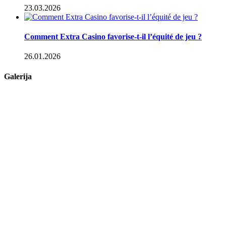
23.03.2026
Comment Extra Casino favorise-t-il l’équité de jeu ?
26.01.2026
Galerija