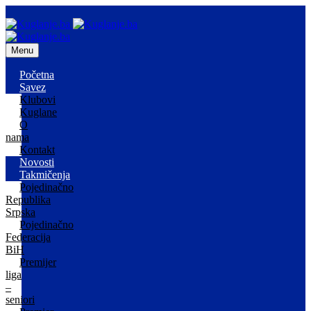
Menu
Početna
Savez
Klubovi
Kuglane
O
nama
Kontakt
Novosti
Takmičenja
Pojedinačno
Republika
Srpska
Pojedinačno
Federacija
BiH
Premijer
liga
–
seniori