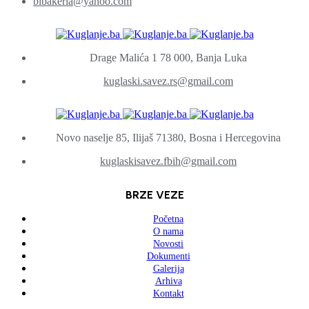
bibakerla@yahoo.com
Drage Malića 1 78 000, Banja Luka
kuglaski.savez.rs@gmail.com
Novo naselje 85, Ilijaš 71380, Bosna i Hercegovina
kuglaskisavez.fbih@gmail.com
BRZE VEZE
Početna
O nama
Novosti
Dokumenti
Galerija
Arhiva
Kontakt